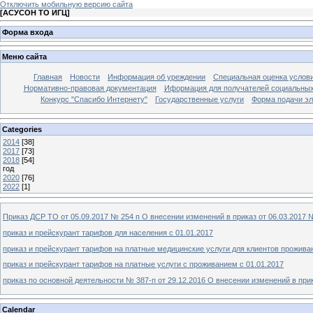
Отключить мобильную версию сайта
[
АСУСОН ТО ИГЦ
]
Форма входа
Меню сайта
Главная
Новости
Информация об уреждении
Специальная оценка услови
Нормативно-правовая документация
Иформация для получателей социальных
Конкурс "Спасибо Интернету"
Государственные услуги
Форма подачи эл
Categories
2014
[38]
2017
[73]
2018
[54]
год
2020
[76]
2022
[1]
Приказ ДСР ТО от 05.09.2017 № 254 п О внесении изменений в приказ от 06.03.201
приказ и прейскурант тарифов для населения с 01.01.2017
приказ и прейскурант тарифов на платные медицинские услуги для клиентов прожива
приказ и прейскурант тарифов на платные услуги с проживанием с 01.01.2017
приказ по основной деятельности № 387-п от 29.12.2016 О внесении изменений в прик
Calendar