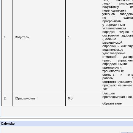
лицо, прошедш
подготовку ил
переподготовку
учебном заведен
по едины
программам,
утвержденным 
установленном
порядке, годное 
состоянию здоров
1.
Водитель
1
(наличие
медицинской
справки) и имеющ
водительское
удостоверение
отметкой, дающ
право управлен
определенными
категориями
транспортных
средств и опы
работы п
соответствующему
профилю не менее
лет.
Высшее
профессиональное
2.
Юрисконсульт
0,5
образование
Calendar