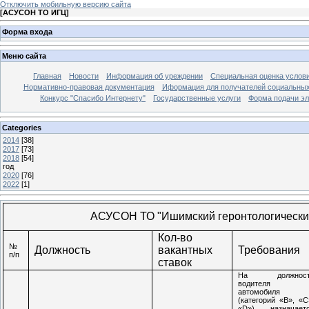
Отключить мобильную версию сайта
[
АСУСОН ТО ИГЦ
]
Форма входа
Меню сайта
Главная
Новости
Информация об уреждении
Специальная оценка услови
Нормативно-правовая документация
Иформация для получателей социальных
Конкурс "Спасибо Интернету"
Государственные услуги
Форма подачи эл
Categories
2014
[38]
2017
[73]
2018
[54]
год
2020
[76]
2022
[1]
АСУСОН ТО "Ишимский геронтологически
Кол-во
№
Должность
вакантных
Требования
п/п
ставок
На должност
водителя
автомобиля
(категорий «В», «С
«
D
») назначает