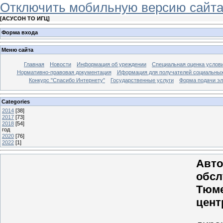
Отключить мобильную версию сайт
[
АСУСОН ТО ИГЦ
]
Форма входа
Меню сайта
Главная
Новости
Информация об уреждении
Специальная оценка услови
Нормативно-правовая документация
Иформация для получателей социальных
Конкурс "Спасибо Интернету"
Государственные услуги
Форма подачи эл
Categories
2014
[38]
2017
[73]
2018
[54]
год
2020
[76]
2022
[1]
Авто
обсл
Тюме
цент