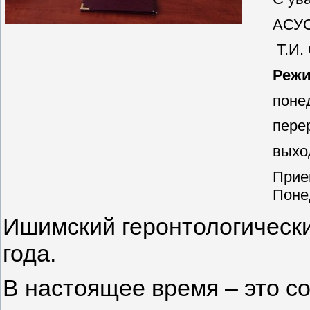
АСУС
Т.И.
Режи
понед
перер
выхо
Прие
Понед
Ишимский геронтологически
года.
В настоящее время – это с