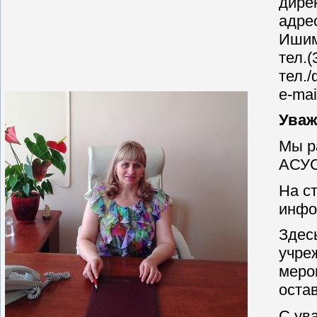
дире
адрес
Ишим
тел.(
тел./
e-mai
Уваж
Мы р
АСУС
На с
инфо
Здес
учре
меро
оста
С ув