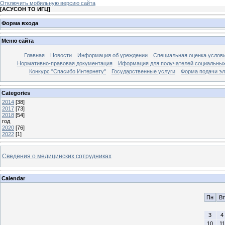
Отключить мобильную версию сайта
[
АСУСОН ТО ИГЦ
]
Форма входа
Меню сайта
Главная
Новости
Информация об уреждении
Специальная оценка услови
Нормативно-правовая документация
Иформация для получателей социальных
Конкурс "Спасибо Интернету"
Государственные услуги
Форма подачи эл
Categories
2014
[38]
2017
[73]
2018
[54]
год
2020
[76]
2022
[1]
Сведения о медицинских сотрудниках
Calendar
Пн
Вт
3
4
10
11