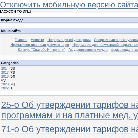
Отключить мобильную версию сайт
[
АСУСОН ТО ИГЦ
]
Форма входа
Меню сайта
Главная
Новости
Информация об уреждении
Специальная оценка услови
Нормативно-правовая документация
Иформация для получателей социальных
Конкурс "Спасибо Интернету"
Государственные услуги
Форма подачи эл
Categories
2014
[38]
2017
[73]
2018
[54]
год
2020
[76]
2022
[1]
25-о Об утверждении тарифов н
программам и на платные мед. ус
71-о Об утверждении тарифов н