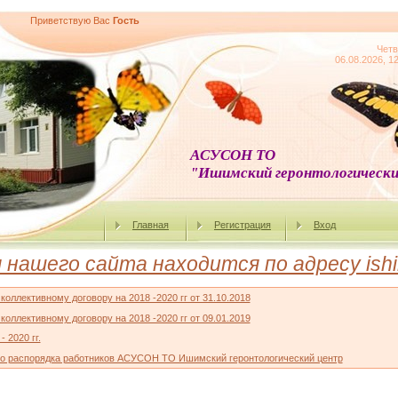
Приветствую Вас
Гость
Четв
06.08.2026, 1
АСУСОН ТО
"Ишимский геронтологически
Главная
Регистрация
Вход
ашего сайта находится по адресу ishim
оллективному договору на 2018 -2020 гг от 31.10.2018
оллективному договору на 2018 -2020 гг от 09.01.2019
 2020 гг.
го распорядка работников АСУСОН ТО Ишимский геронтологический центр