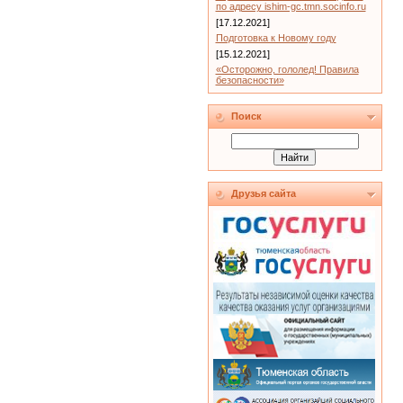
по адресу ishim-gc.tmn.socinfo.ru
[17.12.2021]
Подготовка к Новому году
[15.12.2021]
«Осторожно, гололед! Правила
безопасности»
Поиск
Друзья сайта