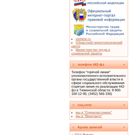
vishime.ru
Областной геронтологический
центр
Министерство труда и
социальной защиты
телефон 442-фз
Телефон "горячей линии"
уполномоченного исполнительного
органа государственной власти в
сфере социального обслуживания
(горячая линия по реализации 442-
фз в Тюменской области: 8-800-
100-12-90, (3452) 566-330)
соц.сети
мы в "Одноклассниках"
мы в "ВКонтакте"
Архив записей
2014 Январь