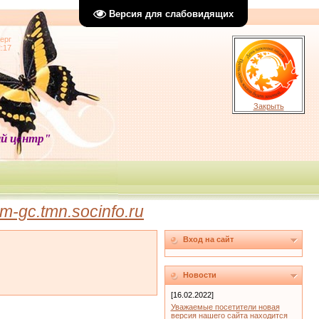
Версия для слабовидящих
ерг
2:17
Закрыть
й центр"
-gc.tmn.socinfo.ru
Вход на сайт
Новости
[16.02.2022]
Уважаемые посетители новая
версия нашего сайта находится