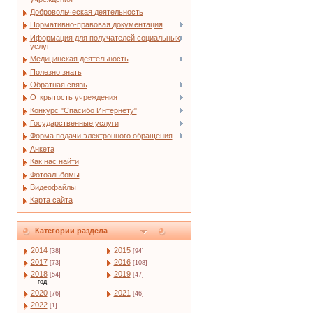
Добровольческая деятельность
Нормативно-правовая документация
Иформация для получателей социальных
услуг
Медицинская деятельность
Полезно знать
Обратная связь
Открытость учреждения
Конкурс "Спасибо Интернету"
Государственные услуги
Форма подачи электронного обращения
Анкета
Как нас найти
Фотоальбомы
Видеофайлы
Карта сайта
Категории раздела
2014
2015
[38]
[94]
2017
2016
[73]
[108]
2018
2019
[54]
[47]
год
2020
2021
[76]
[46]
2022
[1]