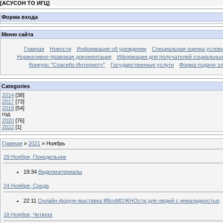
[
АСУСОН ТО ИГЦ
]
Форма входа
Меню сайта
Главная
Новости
Информация об уреждении
Специальная оценка услови
Нормативно-правовая документация
Иформация для получателей социальных
Конкурс "Спасибо Интернету"
Государственные услуги
Форма подачи эл
Categories
2014
[38]
2017
[73]
2018
[54]
год
2020
[76]
2022
[1]
Главная
»
2021
»
Ноябрь
29 Ноября, Понедельник
19:34
Видеоматериалы
24 Ноября, Среда
22:11
Онлайн форум-выставка #ВозМОЖНОсти для людей с инвалидностью
18 Ноября, Четверг