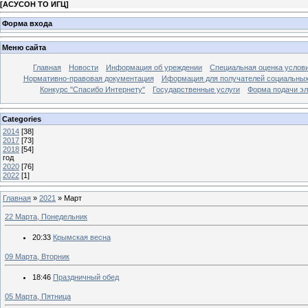
[
АСУСОН ТО ИГЦ
]
Форма входа
Меню сайта
Главная
Новости
Информация об уреждении
Специальная оценка услови
Нормативно-правовая документация
Иформация для получателей социальных
Конкурс "Спасибо Интернету"
Государственные услуги
Форма подачи эл
Categories
2014
[38]
2017
[73]
2018
[54]
год
2020
[76]
2022
[1]
Главная
»
2021
»
Март
22 Марта, Понедельник
20:33
Крымская весна
09 Марта, Вторник
18:46
Праздничный обед
05 Марта, Пятница