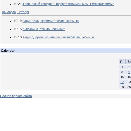
19:21
Творческий конкурс "Портрет любимой мамы"#ВамЛюбимые
04 Марта, Четверг
19:19
Акция "Вам,любимые" #ВамЛюбимые
19:15
"Спокойно, это мошенники!"
19:13
Акция "Дарите женщинам цветы" #ВамЛюбимые
Calendar
Пн
Вт
1
2
8
9
15
16
22
23
29
30
Полная версия сайта