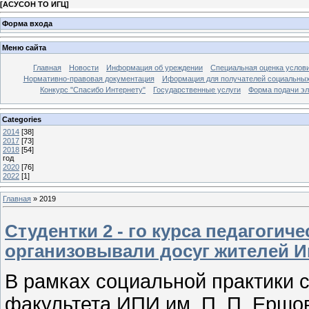
[
АСУСОН ТО ИГЦ
]
Форма входа
Меню сайта
Главная
Новости
Информация об уреждении
Специальная оценка услови
Нормативно-правовая документация
Иформация для получателей социальных
Конкурс "Спасибо Интернету"
Государственные услуги
Форма подачи эл
Categories
2014
[38]
2017
[73]
2018
[54]
год
2020
[76]
2022
[1]
Главная
»
2019
Cтудентки 2 - го курса педагогич
организовывали досуг жителей И
В рамках социальной практики ст
факультета ИПИ им. П. П. Ершо