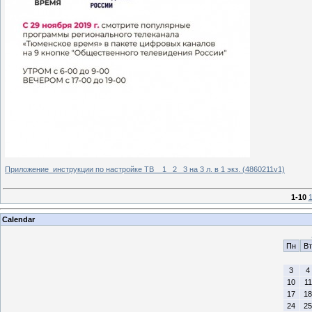
Приложение_инструкции по настройке ТВ _ 1_ 2_ 3 на 3 л. в 1 экз. (4860211v1)
1-10
1
Calendar
Пн
Вт
3
4
10
11
17
18
24
25