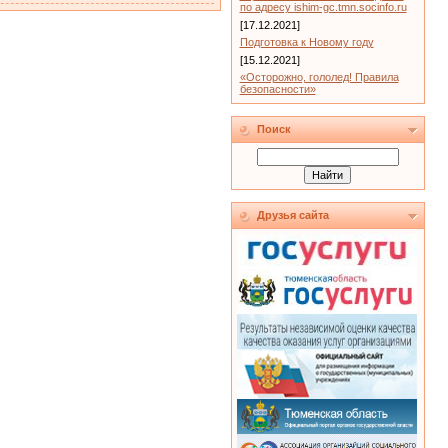
по адресу ishim-gc.tmn.socinfo.ru
[17.12.2021]
Подготовка к Новому году
[15.12.2021]
«Осторожно, гололед! Правила
безопасности»
Поиск
Друзья сайта