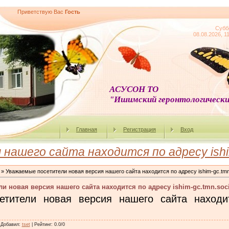
Приветствую Вас
Гость
Субб
08.08.2026, 1
АСУСОН ТО
"Ишимский геронтологически
Главная
Регистрация
Вход
ашего сайта находится по адресу ishim
» Уважаемые посетители новая версия нашего сайта находится по адресу ishim-gc.tmn.
и новая версия нашего сайта находится по адресу ishim-gc.tmn.soci
етители новая версия нашего сайта наход
|
Добавил
:
tset
|
Рейтинг
:
0.0
/
0