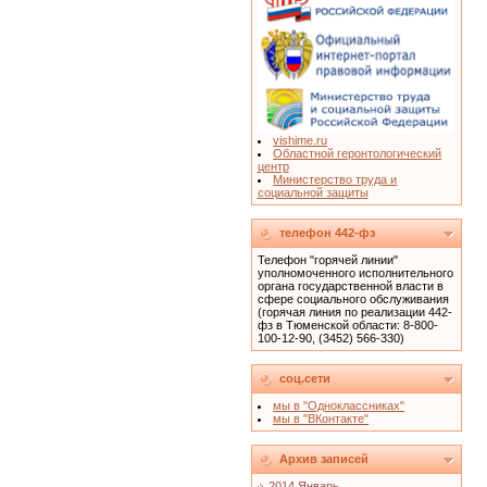
vishime.ru
Областной геронтологический
центр
Министерство труда и
социальной защиты
телефон 442-фз
Телефон "горячей линии"
уполномоченного исполнительного
органа государственной власти в
сфере социального обслуживания
(горячая линия по реализации 442-
фз в Тюменской области: 8-800-
100-12-90, (3452) 566-330)
соц.сети
мы в "Одноклассниках"
мы в "ВКонтакте"
Архив записей
2014 Январь