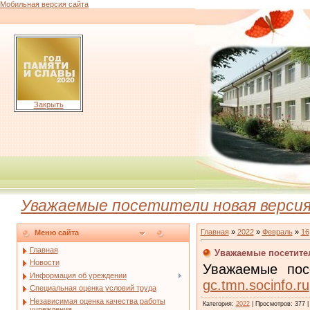
Мобильная версия сайта
Закрыть
Уважаемые посетители новая версия н
Главная
»
2022
»
Февраль
»
16
Меню сайта
Главная
Уважаемые посетител
Новости
Уважаемые пос
Информация об уреждении
gc.tmn.socinfo.ru
Специальная оценка условий труда
Независимая оценка качества работы
Категория
:
2022
|
Просмотров
:
377
учреждения