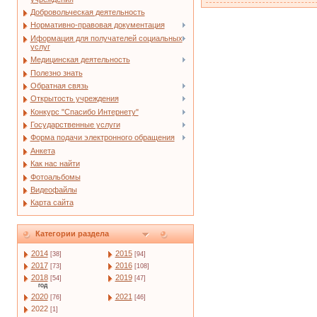
Добровольческая деятельность
Нормативно-правовая документация
Иформация для получателей социальных
услуг
Медицинская деятельность
Полезно знать
Обратная связь
Открытость учреждения
Конкурс "Спасибо Интернету"
Государственные услуги
Форма подачи электронного обращения
Анкета
Как нас найти
Фотоальбомы
Видеофайлы
Карта сайта
Категории раздела
2014
2015
[38]
[94]
2017
2016
[73]
[108]
2018
2019
[54]
[47]
год
2020
2021
[76]
[46]
2022
[1]