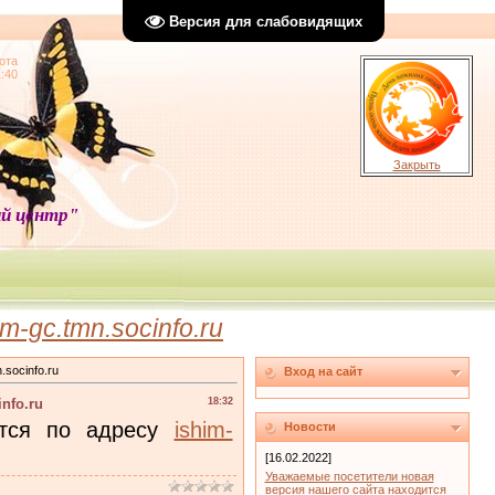
Версия для слабовидящих
ота
1:40
Закрыть
й центр"
-gc.tmn.socinfo.ru
socinfo.ru
Вход на сайт
nfo.ru
18:32
ится по адресу
ishim-
Новости
[16.02.2022]
Уважаемые посетители новая
версия нашего сайта находится