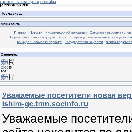
Отключить мобильную версию сайта
[
АСУСОН ТО ИГЦ
]
Форма входа
Меню сайта
Главная
Новости
Информация об уреждении
Специальная оценка услови
Нормативно-правовая документация
Иформация для получателей социальных
Конкурс "Спасибо Интернету"
Государственные услуги
Форма подачи эл
Categories
2014
[38]
2017
[73]
2018
[54]
год
2020
[76]
2022
[1]
Уважаемые посетители новая верс
ishim-gc.tmn.socinfo.ru
Уважаемые посетители