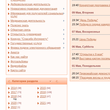
Добровольческая деятельность
19:40
Концертная программа 
Нормативно-правовая документация
09 Мая, Вторник
Иформация для получателей социальных
услуг
19:34
"День Победы"
Медицинская деятельность
15:34
Победа в сердце каждог
Полезно знать
Обратная связь
07 Мая, Воскресенье
Открытость учреждения
Конкурс "Спасибо Интернету"
15:21
Цена Победы
Государственные услуги
06 Мая, Суббота
Форма подачи электронного обращения
Анкета
17:40
"Открытки к 9 мая"
Как нас найти
09:23
Выставка картин посвя
Фотоальбомы
01 Мая, Понедельник
Видеофайлы
Карта сайта
20:14
Первомайская демонст
08:15
"Праздник весны и труд
Категории раздела
2014
2015
[38]
[94]
2017
2016
[73]
[108]
2018
2019
[54]
[47]
год
2020
2021
[76]
[46]
2022
[1]