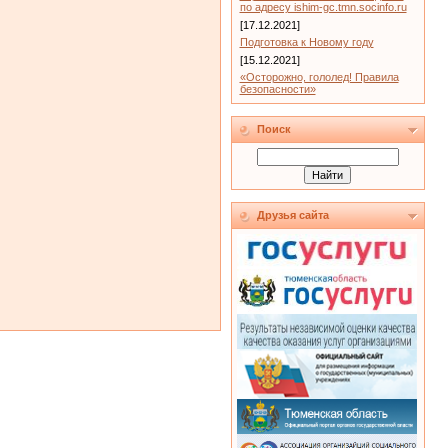
по адресу ishim-gc.tmn.socinfo.ru
[17.12.2021]
Подготовка к Новому году
[15.12.2021]
«Осторожно, гололед! Правила
безопасности»
Поиск
Друзья сайта