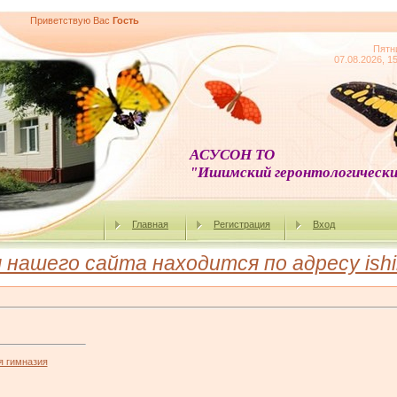
Приветствую Вас
Гость
Пятн
07.08.2026, 1
АСУСОН ТО
"Ишимский геронтологически
Главная
Регистрация
Вход
ашего сайта находится по адресу ishim
 гимназия