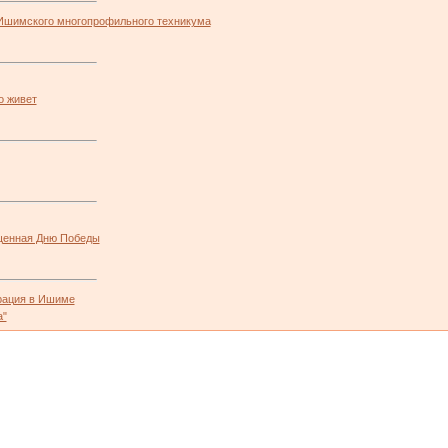
Ишимского многопрофильного техникума
о живет
щенная Дню Победы
рация в Ишиме
а"