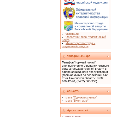
vishime.ru
Областной геронтологический
центр
Министерство труда и
социальной защиты
телефон 442-фз
Телефон "горячей линии"
уполномоченного исполнительного
органа государственной власти в
сфере социального обслуживания
(горячая линия по реализации 442-
фз в Тюменской области: 8-800-
100-12-90, (3452) 566-330)
соц.сети
мы в "Одноклассниках"
мы в "ВКонтакте"
Архив записей
2014 Январь