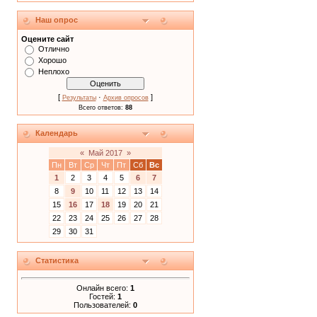
Наш опрос
Оцените сайт
Отлично
Хорошо
Неплохо
[
·
]
Результаты
Архив опросов
Всего ответов:
88
Календарь
«
Май 2017
»
Пн
Вт
Ср
Чт
Пт
Сб
Вс
1
2
3
4
5
6
7
8
9
10
11
12
13
14
15
16
17
18
19
20
21
22
23
24
25
26
27
28
29
30
31
Статистика
Онлайн всего:
1
Гостей:
1
Пользователей:
0