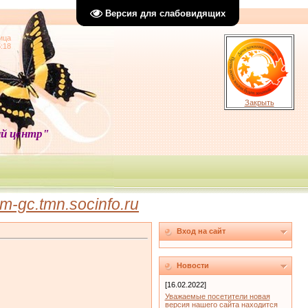
Версия для слабовидящих
ица
5:18
Закрыть
й центр"
-gc.tmn.socinfo.ru
Вход на сайт
Новости
[16.02.2022]
Уважаемые посетители новая
версия нашего сайта находится