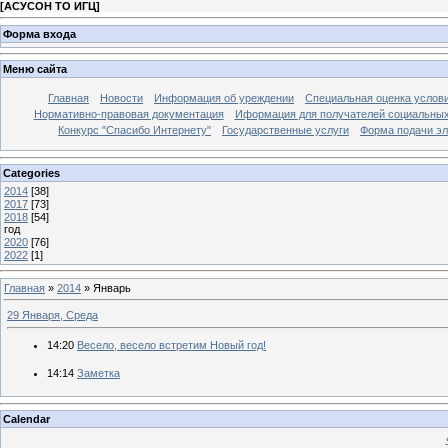
[
АСУСОН ТО ИГЦ
]
Форма входа
Меню сайта
Главная
Новости
Информация об уреждении
Специальная оценка услови
Нормативно-правовая документация
Иформация для получателей социальных
Конкурс "Спасибо Интернету"
Государственные услуги
Форма подачи эл
Categories
2014
[38]
2017
[73]
2018
[54]
год
2020
[76]
2022
[1]
Главная
»
2014
»
Январь
29 Января, Среда
14:20
Весело, весело встретим Новый год!
14:14
Заметка
Calendar