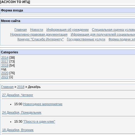
[
АСУСОН ТО ИГЦ
]
Форма входа
Меню сайта
Главная
Новости
Информация об уреждении
Специальная оценка услови
Нормативно-правовая документация
Иформация для получателей социальных
Конкурс "Спасибо Интернету"
Государственные услуги
Форма подачи эл
Categories
2014
[38]
2017
[73]
2018
[54]
год
2020
[76]
2022
[1]
Главная
»
2018
»
Декабрь
27 Декабря, Четверг
15:00
Новогоднее мероприятие
24 Декабря, Понедельник
15:30
"Просто в один клик"
18 Декабря, Вторник