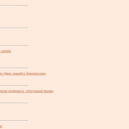
 скорби
я «День знаний в Новороссию»
логия конфликта. «Ненужный багаж»
ие