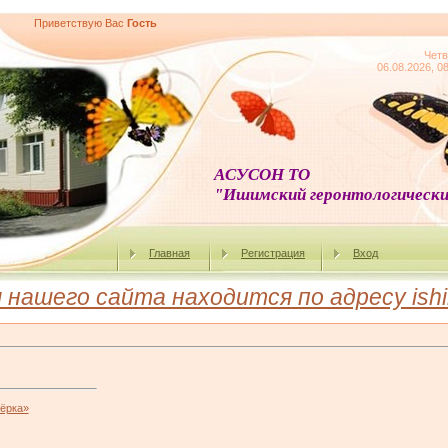
Приветствую Вас
Гость
Четв
06.08.2026, 0
АСУСОН ТО
"Ишимский геронтологически
Главная
Регистрация
Вход
ашего сайта находится по адресу ishim
ёрка»