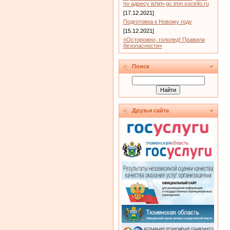
по адресу ishim-gc.tmn.socinfo.ru
[17.12.2021]
Подготовка к Новому году
[15.12.2021]
«Осторожно, гололед! Правила
безопасности»
Поиск
Друзья сайта