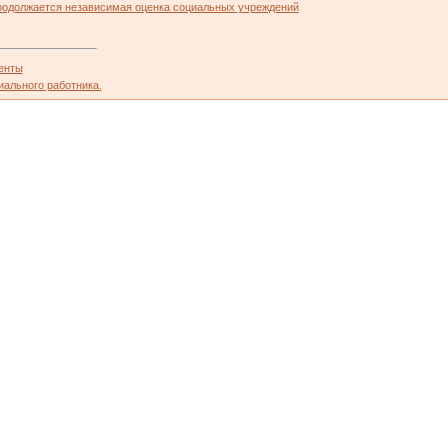
родолжается независимая оценка социальных учреждений
енты
иального работника.