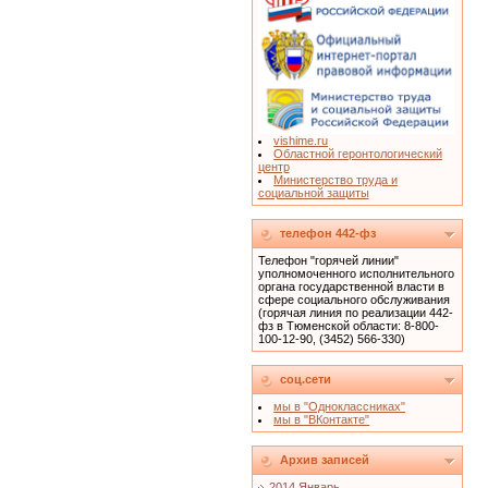
vishime.ru
Областной геронтологический
центр
Министерство труда и
социальной защиты
телефон 442-фз
Телефон "горячей линии"
уполномоченного исполнительного
органа государственной власти в
сфере социального обслуживания
(горячая линия по реализации 442-
фз в Тюменской области: 8-800-
100-12-90, (3452) 566-330)
соц.сети
мы в "Одноклассниках"
мы в "ВКонтакте"
Архив записей
2014 Январь