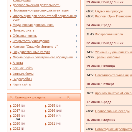
29 Июня, Понедельник
Добровольческая деятельность
Нормативно-правовая документация
08:45
Отдых на природе
Иформация для получателей социальных
08:43
Карпов Юрий Иванович
услуг
Медицинская деятельность
24 Июня, Среда
Полезно знать
11:43
Воскресная школа
Обратная связь
Открытость учреждения
22 Июня, Понедельник
Конкурс "Спасибо Интернету"
Государственные услуги
14:18
22 июня - День памяти и
09:42
Травы целебные
Форма подачи электронного обращения
Анкета
19 Июня, Пятница
Как нас найти
Фотоальбомы
14:50
Благотворительная акци
Видеофайлы
18 Июня, Четверг
Карта сайта
16:33
прошло занятие «Психо
Категории раздела
17 Июня, Среда
2014
2015
[38]
[94]
2017
2016
08:28
Православные беседы
[73]
[108]
2018
2019
[54]
[47]
год
16 Июня, Вторник
2020
2021
[76]
[46]
2022
08:40
Богоугодное мероприят
[1]