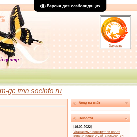
Версия для слабовидящих
ерг
8:39
Закрыть
й центр"
-gc.tmn.socinfo.ru
Вход на сайт
Новости
[16.02.2022]
Уважаемые посетители новая
версия нашего сайта находится