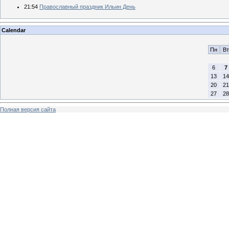
21:54
Православный праздник Ильин День
Calendar
Пн
Вт
6
7
13
14
20
21
27
28
Полная версия сайта