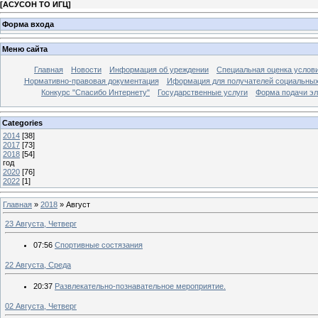
[
АСУСОН ТО ИГЦ
]
Форма входа
Меню сайта
Главная
Новости
Информация об уреждении
Специальная оценка услови
Нормативно-правовая документация
Иформация для получателей социальных
Конкурс "Спасибо Интернету"
Государственные услуги
Форма подачи эл
Categories
2014
[38]
2017
[73]
2018
[54]
год
2020
[76]
2022
[1]
Главная
»
2018
»
Август
23 Августа, Четверг
07:56
Спортивные состязания
22 Августа, Среда
20:37
Развлекательно-познавательное мероприятие.
02 Августа, Четверг