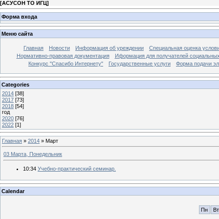
[
АСУСОН ТО ИГЦ
]
Форма входа
Меню сайта
Главная
Новости
Информация об уреждении
Специальная оценка услови
Нормативно-правовая документация
Иформация для получателей социальных
Конкурс "Спасибо Интернету"
Государственные услуги
Форма подачи эл
Categories
2014
[38]
2017
[73]
2018
[54]
год
2020
[76]
2022
[1]
Главная
»
2014
»
Март
03 Марта, Понедельник
10:34
Учебно-практический семинар.
Calendar
Пн
Вт