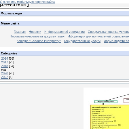
Отключить мобильную версию сайта
[
АСУСОН ТО ИГЦ
]
Форма входа
Меню сайта
Главная
Новости
Информация об уреждении
Специальная оценка услови
Нормативно-правовая документация
Иформация для получателей социальных
Конкурс "Спасибо Интернету"
Государственные услуги
Форма подачи эл
Categories
2014
[38]
2017
[73]
2018
[54]
год
2020
[76]
2022
[1]